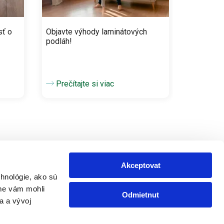
sť o
Objavte výhody laminátových
podláh!
Prečítajte si viac
Akceptovat
hnológie, ako sú
sme vám mohli
Odmietnut
Ďaľšie informácie
a a vývoj
Tipy a rady