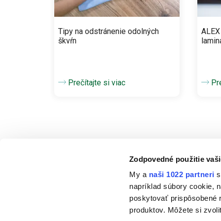
Tipy na odstránenie odolných
ALEX
škvŕn
lamin
Prečítajte si viac
Pre
Zodpovedné použitie vaši
My a
naši 1022 partneri
s
napríklad súbory cookie, 
ALEX
poskytovať prispôsobené r
produktov. Môžete si zvoli
O nás