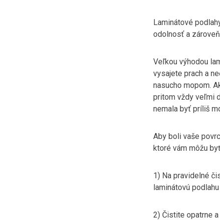
Laminátové podlahy 
odolnosť a zároveň
Veľkou výhodou lami
vysajete prach a ne
nasucho mopom. Ak 
pritom vždy veľmi 
nemala byť príliš mo
Aby boli vaše povrc
ktoré vám môžu byť
1) Na pravidelné či
laminátovú podlahu 
2) Čistite opatrne 