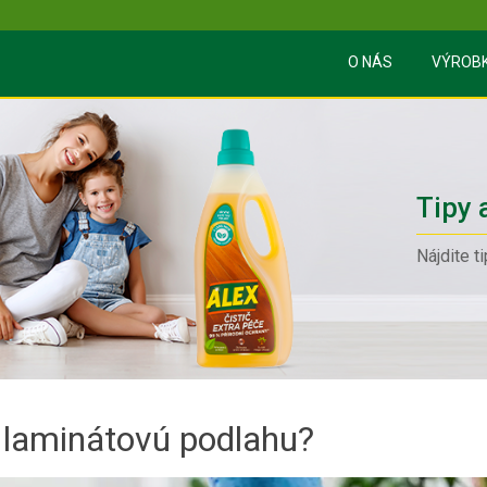
O NÁS
VÝROB
Tipy 
Nájdite t
ť laminátovú podlahu?