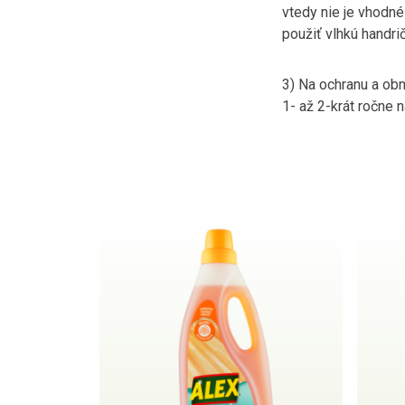
vtedy nie je vhodné
použiť vlhkú handri
3) Na ochranu a obn
1- až 2-krát ročne 