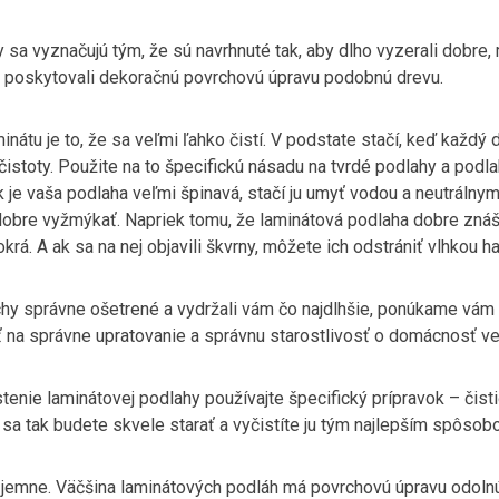
sa vyznačujú tým, že sú navrhnuté tak, aby dlho vyzerali dobre,
 poskytovali dekoračnú povrchovú úpravu podobnú drevu.
nátu je to, že sa veľmi ľahko čistí. V podstate stačí, keď každ
čistoty. Použite na to špecifickú násadu na tvrdé podlahy a podla
je vaša podlaha veľmi špinavá, stačí ju umyť vodou a neutrálny
dobre vyžmýkať. Napriek tomu, že laminátová podlaha dobre znáš
krá. A ak sa na nej objavili škvrny, môžete ich odstrániť vlhkou h
hy správne ošetrené a vydržali vám čo najdlhšie, ponúkame vám tr
 na správne upratovanie a správnu starostlivosť o domácnosť ve
stenie laminátovej podlahy používajte špecifický prípravok – čisti
sa tak budete skvele starať a vyčistíte ju tým najlepším spôsob
a jemne. Väčšina laminátových podláh má povrchovú úpravu odolnú 