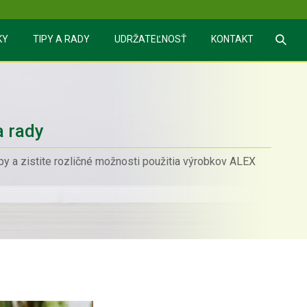
Sea
KY
TIPY A RADY
UDRŽATEĽNOSŤ
KONTAKT
a rady
ipy a zistite rozličné možnosti použitia výrobkov ALEX