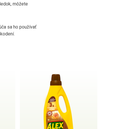
sledok, môžete
rúča sa ho používať
škodení.