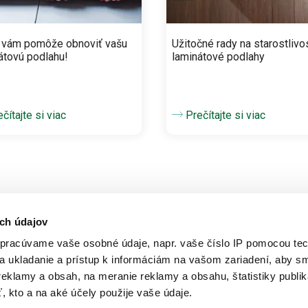
 vám pomôže obnoviť vašu
Užitočné rady na starostlivo
átovú podlahu!
laminátové podlahy
čítajte si viac
Prečítajte si viac
ch údajov
pracúvame vaše osobné údaje, napr. vaše číslo IP pomocou tec
na ukladanie a prístup k informáciám na vašom zariadení, aby 
Výrobky
eklamy a obsah, na meranie reklamy a obsahu, štatistiky publik
ť, kto a na aké účely použije vaše údaje.
Drevené podlahy