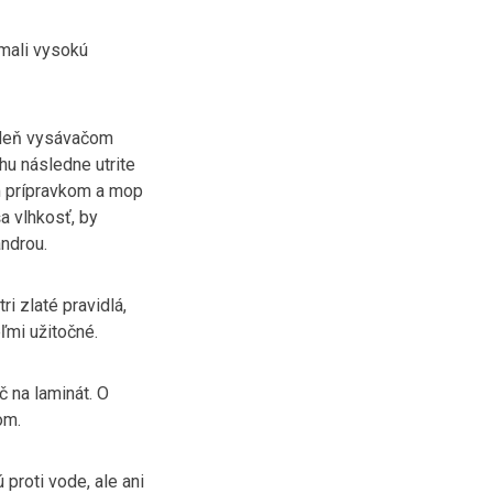
 mali vysokú
ý deň vysávačom
hu následne utrite
m prípravkom a mop
a vlhkosť, by
androu.
i zlaté pravidlá,
ľmi užitočné.
č na laminát. O
om.
proti vode, ale ani