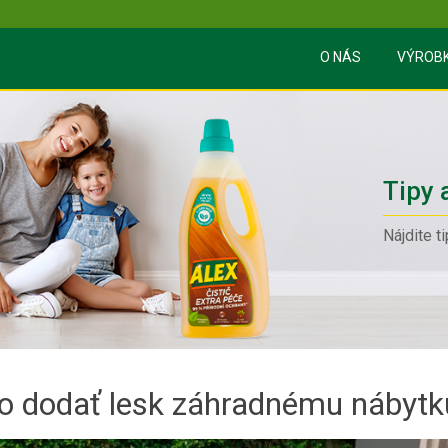
O NÁS
VÝROB
Tipy 
Nájdite t
ako dodať lesk záhradnému nábytk