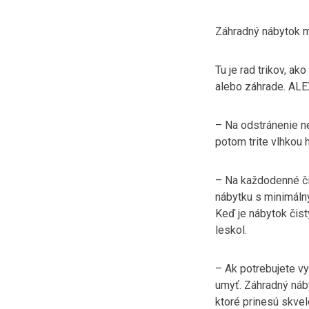
Záhradný nábytok m
Tu je rad trikov, ak
alebo záhrade. ALE
– Na odstránenie ne
potom trite vlhkou 
– Na každodenné čis
nábytku s minimáln
Keď je nábytok čis
leskol.
– Ak potrebujete vy
umyť. Záhradný náby
ktoré prinesú skvel