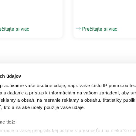
čítajte si viac
Prečítajte si viac
ch údajov
pracúvame vaše osobné údaje, napr. vaše číslo IP pomocou tec
na ukladanie a prístup k informáciám na vašom zariadení, aby 
Výrobky
eklamy a obsah, na meranie reklamy a obsahu, štatistiky publik
ť, kto a na aké účely použije vaše údaje.
Drevené podlahy
Laminátové a vinylové podlahy
me tiež:
Ostatné podlahy
mácie o vašej geografickej polohe s presnosťou na niekoľko m