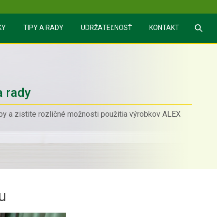
Sea
KY
TIPY A RADY
UDRŽATEĽNOSŤ
KONTAKT
a rady
ipy a zistite rozličné možnosti použitia výrobkov ALEX
u