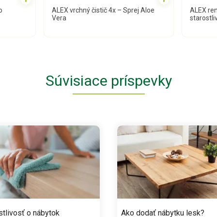
o
ALEX vrchný čistič 4x – Sprej Aloe
ALEX ren
Vera
starostl
Súvisiace príspevky
stlivosť o nábytok
Ako dodať nábytku lesk?