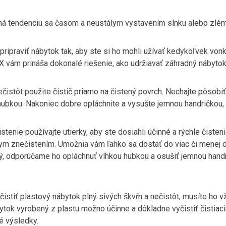
á tendenciu sa časom a neustálym vystavením slnku alebo zlému
o pripraviť nábytok tak, aby ste si ho mohli užívať kedykoľvek vonk
X vám prináša dokonalé riešenie, ako udržiavať záhradný nábyto
čistôt použite čistič priamo na čistený povrch. Nechajte pôsobiť
hubkou. Nakoniec dobre opláchnite a vysušte jemnou handričkou, 
tenie používajte utierky, aby ste dosiahli účinné a rýchle čiste
ym znečistením. Umožnia vám ľahko sa dostať do viac či menej d
tý, odporúčame ho opláchnuť vlhkou hubkou a osušiť jemnou handr
čistiť plastový nábytok plný sivých škvŕn a nečistôt, musíte ho v
tok vyrobený z plastu možno účinne a dôkladne vyčistiť čistiaci
é výsledky.