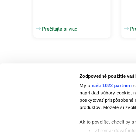
Prečítajte si viac
Pre
Zodpovedné použitie vaši
My a
naši 1022 partneri
s
napríklad súbory cookie, 
ALEX
poskytovať prispôsobené r
produktov. Môžete si zvoli
O nás
Udržateľnosť
Ak to povolíte, chceli by s
Zhromažďovať infor