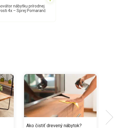
ovátor nábytku prírodnej
ivosti 4x – Sprej Pomaranč
Ako čistiť drevený nábytok?
Starostli